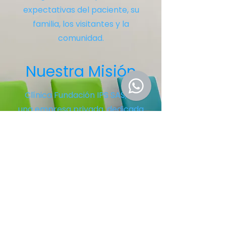
expectativas del paciente, su
familia, los visitantes y la
comunidad.
Nuestra Misión
Clínica Fundación IPS SAS, es
una empresa privada, dedicada
a la prestació de servicios de
salud de baja y mediana
complejidad, concentrados en
prevención y la rehabilitación
de la salud de nuestros
pacientes, con una excelente
atención humanizada,
accesible, oportuna, segura,